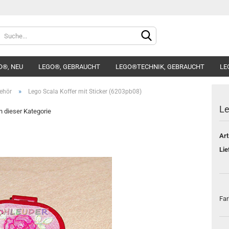
Sprache auswählen
O®, NEU
LEGO®, GEBRAUCHT
LEGO®TECHNIK, GEBRAUCHT
LE
Lieferland
»
ehör
Lego Scala Koffer mit Sticker (6203pb08)
Le
in dieser Kategorie
Art
Konto e
Lie
Passwo
Far