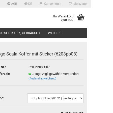
AGB
DE
Kundenlogin
Merkzettel
Ihr Warenkorb
0,00 EUR
GO®ELEKTRIK, GEBRAUCHT
WEITERE
go Scala Koffer mit Sticker (6203pb08)
.Nr.:
6203pb08_S07
rstellen
ferzeit:
3 Tage zzgl. gewählte Versandart
(Ausland abweichend)
rt vergessen?
be: