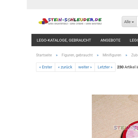
Alle
LEGO-KATALOGE, GEBRAUCHT
ANGEBOTE
LEG
»
»
»
Startseite
Figuren, gebraucht
Minifiguren
Zub
« Erster
« zurück
weiter »
Letzter »
230
Artikel 