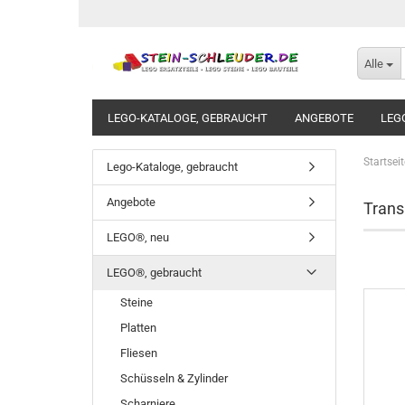
Alle
LEGO-KATALOGE, GEBRAUCHT
ANGEBOTE
LEG
Startseit
Lego-Kataloge, gebraucht
Angebote
Trans
LEGO®, neu
LEGO®, gebraucht
Steine
Platten
Fliesen
Schüsseln & Zylinder
Scharniere