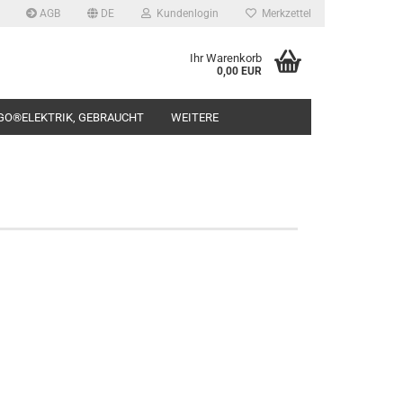
AGB
DE
Kundenlogin
Merkzettel
Ihr Warenkorb
0,00 EUR
GO®ELEKTRIK, GEBRAUCHT
WEITERE
rstellen
rt vergessen?