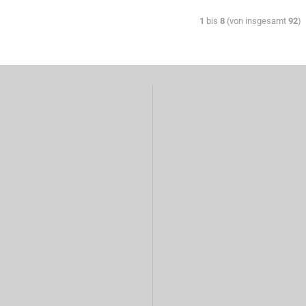
1
bis
8
(von insgesamt
92
)