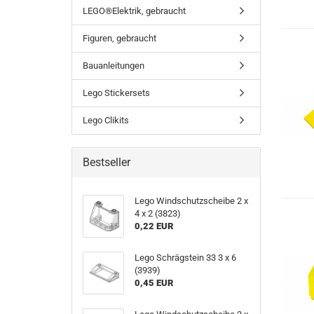
LEGO®Elektrik, gebraucht
Figuren, gebraucht
Bauanleitungen
Lego Stickersets
Lego Clikits
Bestseller
Lego Windschutzscheibe 2 x
4 x 2 (3823)
0,22 EUR
Lego Schrägstein 33 3 x 6
(3939)
0,45 EUR