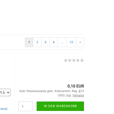
1
2
3
4
...
12
»
0,10 EUR
Kein Steuerausweis gem. Kleinuntern.-Reg. §19
UStG zzgl.
Versand
IN DEN WARENKORB
hend)