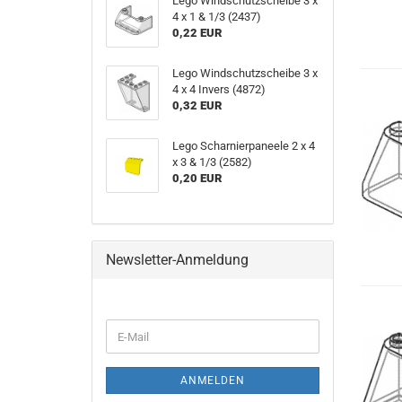
Lego Windschutzscheibe 3 x
4 x 1 & 1/3 (2437)
0,22 EUR
Lego Windschutzscheibe 3 x
4 x 4 Invers (4872)
0,32 EUR
Lego Scharnierpaneele 2 x 4
x 3 & 1/3 (2582)
0,20 EUR
Newsletter-Anmeldung
ANMELDEN