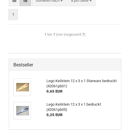
Sortieren nach
8 pro Seite
1
1
bis
7
(von insgesamt
7
)
Bestseller
Lego Keilstein 12 x 3 x 1 Starwars bedruckt
(42061pb01)
0,65 EUR
Lego Keilstein 12 x 3 x 1 bedruckt
(42061pb05)
0,25 EUR