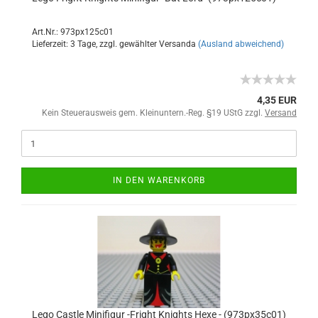
Art.Nr.: 973px125c01
Lieferzeit: 3 Tage, zzgl. gewählter Versanda
(Ausland abweichend)
4,35 EUR
Kein Steuerausweis gem. Kleinuntern.-Reg. §19 UStG zzgl.
Versand
IN DEN WARENKORB
Lego Castle Minifigur -Fright Knights Hexe - (973px35c01)