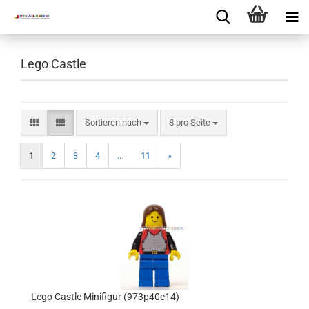
Lego Castle
Sortieren nach
8 pro Seite
1
2
3
4
...
11
»
Lego Castle Minifigur (973p40c14)