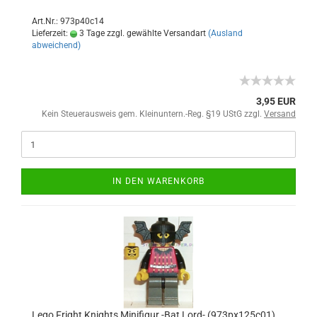
Art.Nr.: 973p40c14
Lieferzeit:
3 Tage zzgl. gewählte Versandart
(Ausland
abweichend)
3,95 EUR
Kein Steuerausweis gem. Kleinuntern.-Reg. §19 UStG zzgl.
Versand
IN DEN WARENKORB
Lego Fright Knights Minifigur -Bat Lord- (973px125c01)