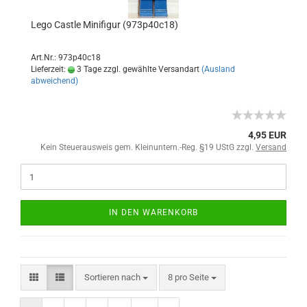
Lego Castle Minifigur (973p40c18)
Art.Nr.: 973p40c18
Lieferzeit:
3 Tage zzgl. gewählte Versandart
(Ausland
abweichend)
4,95 EUR
Kein Steuerausweis gem. Kleinuntern.-Reg. §19 UStG zzgl.
Versand
IN DEN WARENKORB
Sortieren nach
8 pro Seite