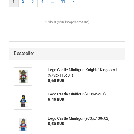
1
2
3
4
...
11
»
1
bis
8
(von insgesamt
82
)
Bestseller
Lego Castle Minifigur -Knights' Kingdom I-
(973px115c01)
5,65 EUR
Lego Castle Minifigur (973p43c01)
6,45 EUR
Lego Castle Minifigur (973px138c02)
5,50 EUR