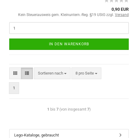
0,90 EUR
Kein Steuerausweis gem. Kleinuntern.-Reg. §19 UStG zzgl.
Versand
IN DEN WARENKORB
Sortieren nach
8 pro Seite
1
1
bis
7
(von insgesamt
7
)
Lego-Kataloge, gebraucht