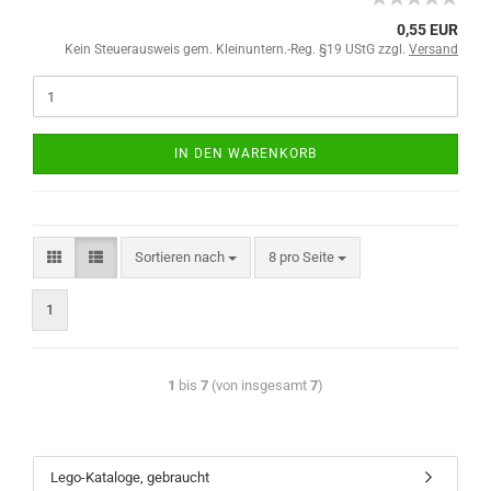
0,55 EUR
Kein Steuerausweis gem. Kleinuntern.-Reg. §19 UStG zzgl.
Versand
IN DEN WARENKORB
Sortieren nach
8 pro Seite
1
1
bis
7
(von insgesamt
7
)
Lego-Kataloge, gebraucht