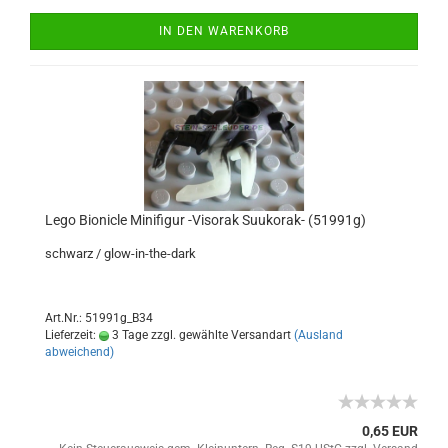
IN DEN WARENKORB
Lego Bionicle Minifigur -Visorak Suukorak- (51991g)
schwarz / glow-in-the-dark
Art.Nr.: 51991g_B34
Lieferzeit:
3 Tage zzgl. gewählte Versandart
(Ausland
abweichend)
0,65 EUR