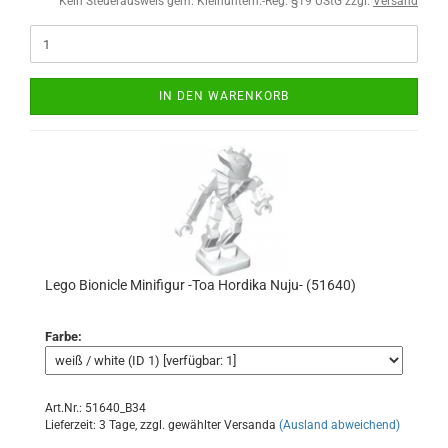
Kein Steuerausweis gem. Kleinuntern.-Reg. §19 UStG zzgl.
Versand
IN DEN WARENKORB
Lego Bionicle Minifigur -Toa Hordika Nuju- (51640)
Farbe:
Art.Nr.: 51640_B34
Lieferzeit: 3 Tage, zzgl. gewählter Versanda
(Ausland abweichend)