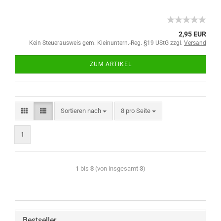
2,95 EUR
Kein Steuerausweis gem. Kleinuntern.-Reg. §19 UStG zzgl.
Versand
ZUM ARTIKEL
Sortieren nach
8 pro Seite
1
1
bis
3
(von insgesamt
3
)
Bestseller