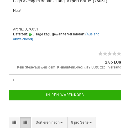
Lego Avengers Bauanleitung -Airport Battle- (76051)
Neu!
Art.Nr.: B_76051
Lieferzeit:
3 Tage zzgl. gewählte Versandart
(Ausland
abweichend)
2,85 EUR
Kein Steuerausweis gem. Kleinuntern.-Reg. §19 UStG zzgl.
Versand
IN DEN WARENKORB
Sortieren nach
8 pro Seite