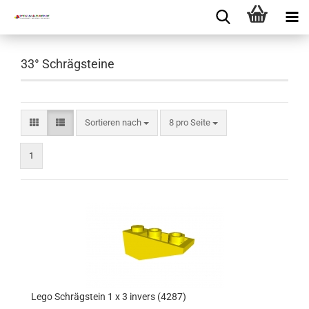
33° Schrägsteine
Sortieren nach
8 pro Seite
1
Lego Schrägstein 1 x 3 invers (4287)