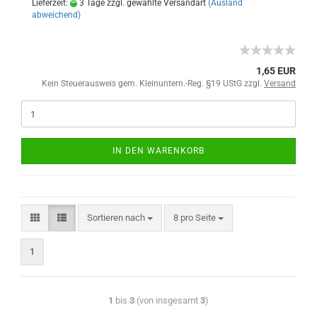
Lieferzeit:
3 Tage zzgl. gewählte Versandart
(Ausland
abweichend)
1,65 EUR
Kein Steuerausweis gem. Kleinuntern.-Reg. §19 UStG zzgl.
Versand
IN DEN WARENKORB
Sortieren nach
8 pro Seite
1
1
bis
3
(von insgesamt
3
)