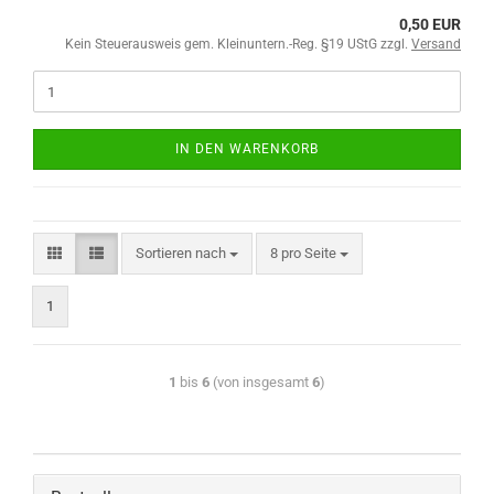
0,50 EUR
Kein Steuerausweis gem. Kleinuntern.-Reg. §19 UStG zzgl.
Versand
IN DEN WARENKORB
Sortieren nach
8 pro Seite
1
1
bis
6
(von insgesamt
6
)