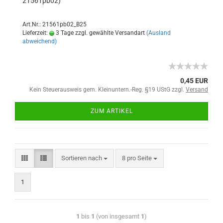
21561pb02)
Art.Nr.: 21561pb02_B25
Lieferzeit:
3 Tage zzgl. gewählte Versandart
(Ausland
abweichend)
0,45 EUR
Kein Steuerausweis gem. Kleinuntern.-Reg. §19 UStG zzgl.
Versand
ZUM ARTIKEL
Sortieren nach
8 pro Seite
1
1
bis
1
(von insgesamt
1
)