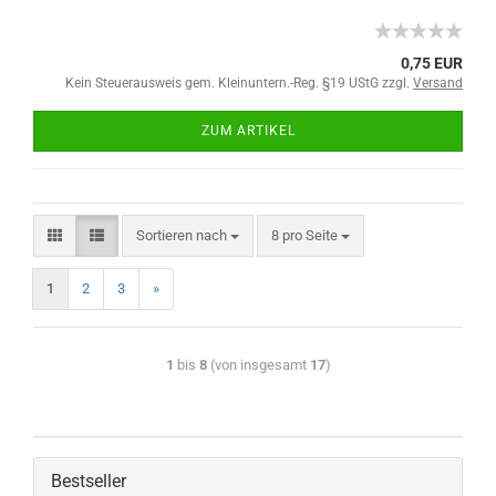
0,75 EUR
Kein Steuerausweis gem. Kleinuntern.-Reg. §19 UStG zzgl.
Versand
ZUM ARTIKEL
Sortieren nach
8 pro Seite
1
2
3
»
1
bis
8
(von insgesamt
17
)
Bestseller