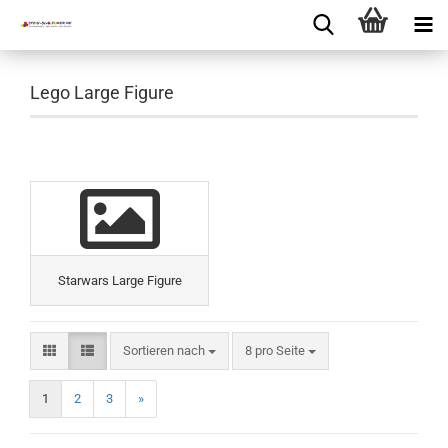
Lego Large Figure
Starwars Large Figure
Sortieren nach
8 pro Seite
1
2
3
»