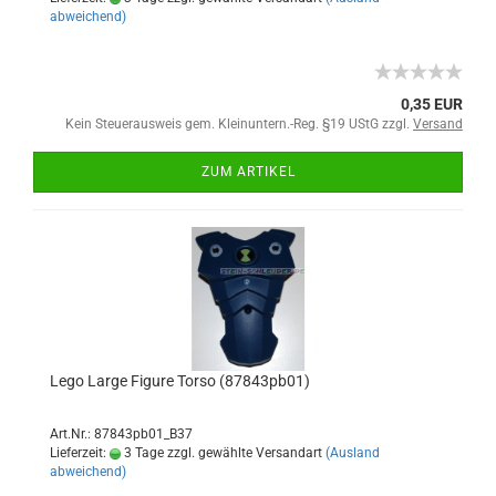
abweichend)
0,35 EUR
Kein Steuerausweis gem. Kleinuntern.-Reg. §19 UStG zzgl.
Versand
ZUM ARTIKEL
Lego Large Figure Torso (87843pb01)
Art.Nr.: 87843pb01_B37
Lieferzeit:
3 Tage zzgl. gewählte Versandart
(Ausland
abweichend)