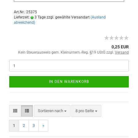
Art.Nr.: 25375
Lieferzeit:
3 Tage zzgl. gewählte Versandart
(Ausland
abweichend)
0,25 EUR
Kein Steuerausweis gem. Kleinuntern.-Reg. §19 UStG zzgl.
Versand
IN DEN WARENKORB
Sortieren nach
8 pro Seite
1
2
3
»