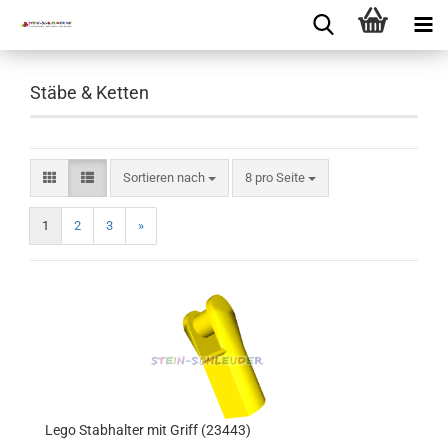
Stäbe & Ketten
Sortieren nach
8 pro Seite
1
2
3
»
Lego Stabhalter mit Griff (23443)