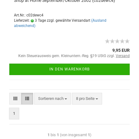
Shop at Home September/Oktober 2002 (c02dewc4)
Art.Nr.: c02dewc4
Lieferzeit:
3 Tage zzgl. gewählte Versandart
(Ausland
abweichend)
9,95 EUR
Kein Steuerausweis gem. Kleinuntern.-Reg. §19 UStG zzgl.
Versand
IN DEN WARENKORB
Sortieren nach
8 pro Seite
1
1
bis
1
(von insgesamt
1
)