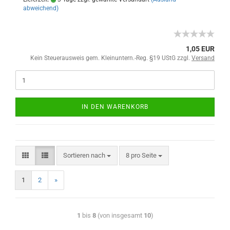
abweichend)
1,05 EUR
Kein Steuerausweis gem. Kleinuntern.-Reg. §19 UStG zzgl.
Versand
IN DEN WARENKORB
Sortieren nach
8 pro Seite
1
2
»
1
bis
8
(von insgesamt
10
)