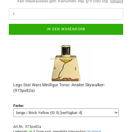
Kein Steuerausweis gem. Kleinuntern.-Reg. §19 UStG zzgl.
Versand
IN DEN WARENKORB
Lego Star Wars Minifigur Torso -Anakin Skywalker-
(973px82a)
Farbe:
Art.Nr.: 973px82a
Lieferzeit:
3 Tage zzgl. gewählte Versandart
(Ausland