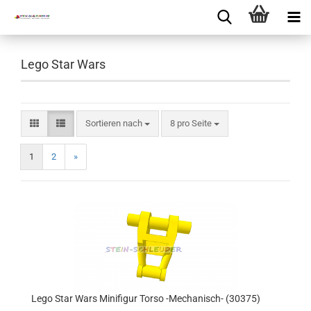
Lego Star Wars
Sortieren nach
8 pro Seite
1
2
»
Lego Star Wars Minifigur Torso -Mechanisch- (30375)