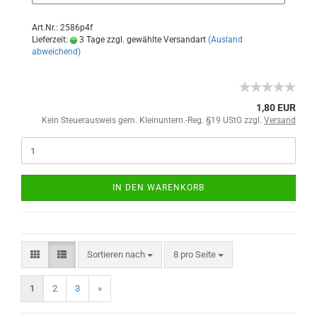
Art.Nr.: 2586p4f
Lieferzeit:
3 Tage zzgl. gewählte Versandart
(Ausland
abweichend)
1,80 EUR
Kein Steuerausweis gem. Kleinuntern.-Reg. §19 UStG zzgl.
Versand
IN DEN WARENKORB
Sortieren nach
8 pro Seite
1
2
3
»