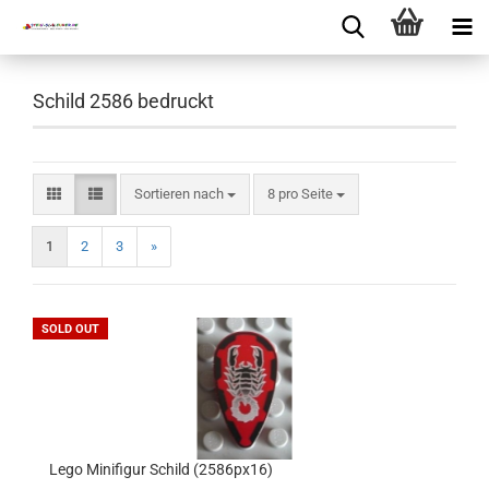
Schild 2586 bedruckt
Sortieren nach
8 pro Seite
1
2
3
»
SOLD OUT
Lego Minifigur Schild (2586px16)