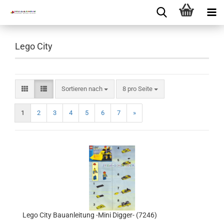
Lego City
Sortieren nach
8 pro Seite
1
2
3
4
5
6
7
»
Lego City Bauanleitung -Mini Digger- (7246)