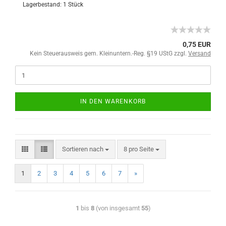
Lagerbestand: 1 Stück
0,75 EUR
Kein Steuerausweis gem. Kleinuntern.-Reg. §19 UStG zzgl.
Versand
IN DEN WARENKORB
Sortieren nach
8 pro Seite
1
2
3
4
5
6
7
»
1
bis
8
(von insgesamt
55
)