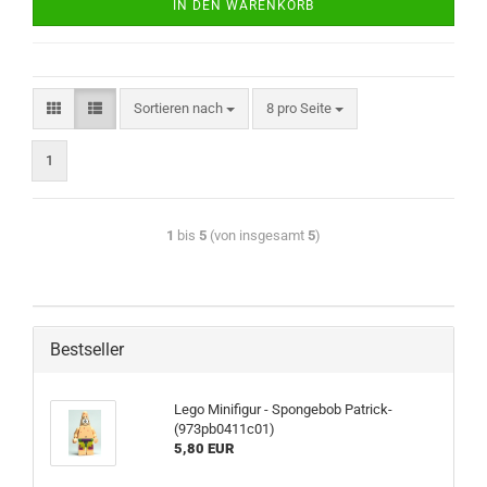
IN DEN WARENKORB
Sortieren nach
8 pro Seite
1
1
bis
5
(von insgesamt
5
)
Bestseller
Lego Minifigur - Spongebob Patrick-
(973pb0411c01)
5,80 EUR