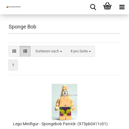
Sponge Bob
Sortieren nach
8 pro Seite
1
Lego Minifigur - Spongebob Patrick- (973pb0411c01)