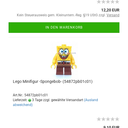
12,20 EUR
Kein Steuerausweis gem. Kleinuntern.-Reg. §19 UStG zzgl.
Versand
IN DEN WARENKORB
Lego Minifigur -Spongebob- (54872pb01c01)
Art.Nr.: 54872pb01c01
Lieferzeit:
3 Tage zzgl. gewählte Versandart
(Ausland
abweichend)
9,10 EUR