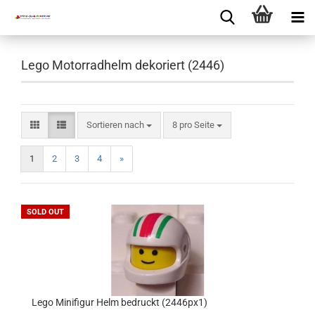
Lego Motorradhelm dekoriert (2446)
Sortieren nach
8 pro Seite
1
2
3
4
»
SOLD OUT
Lego Minifigur Helm bedruckt (2446px1)