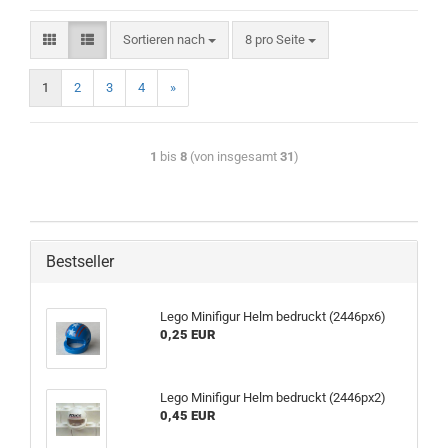
Sortieren nach
8 pro Seite
1
2
3
4
»
1
bis
8
(von insgesamt
31
)
Bestseller
Lego Minifigur Helm bedruckt (2446px6)
0,25 EUR
Lego Minifigur Helm bedruckt (2446px2)
0,45 EUR