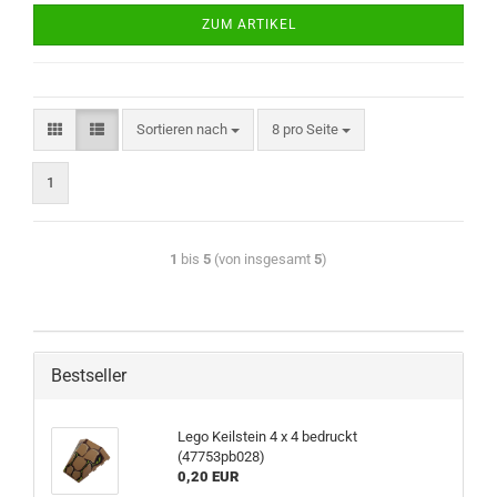
ZUM ARTIKEL
Sortieren nach
8 pro Seite
1
1
bis
5
(von insgesamt
5
)
Bestseller
Lego Keilstein 4 x 4 bedruckt
(47753pb028)
0,20 EUR