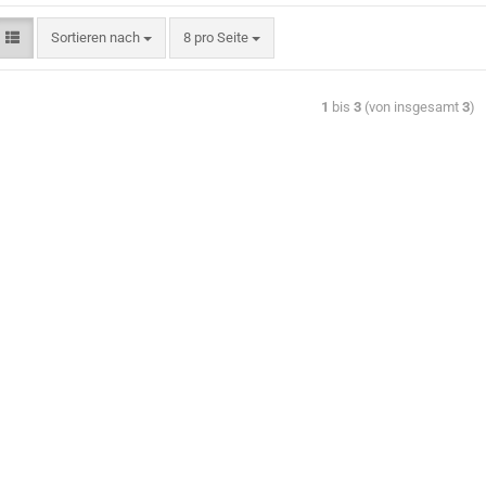
Sortieren nach
8 pro Seite
1
bis
3
(von insgesamt
3
)