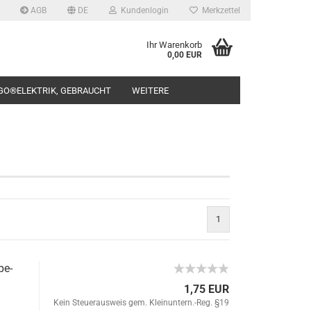
AGB
DE
Kundenlogin
Merkzettel
Ihr Warenkorb
0,00 EUR
GO®ELEKTRIK, GEBRAUCHT
WEITERE
rstellen
1
rt vergessen?
pe-
1,75 EUR
Kein Steuerausweis gem. Kleinuntern.-Reg. §19