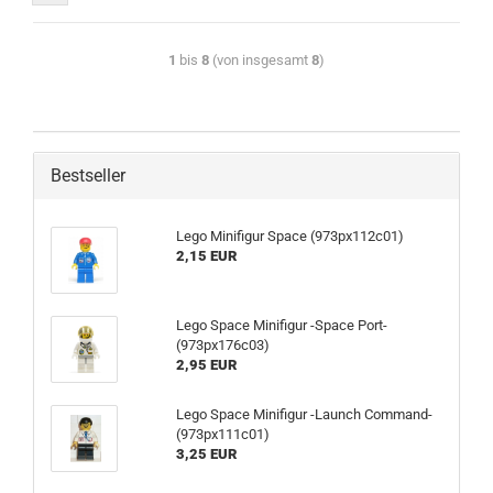
1
bis
8
(von insgesamt
8
)
Bestseller
Lego Minifigur Space (973px112c01)
2,15 EUR
Lego Space Minifigur -Space Port-
(973px176c03)
2,95 EUR
Lego Space Minifigur -Launch Command-
(973px111c01)
3,25 EUR