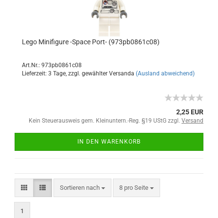
Lego Minifigure -Space Port- (973pb0861c08)
Art.Nr.: 973pb0861c08
Lieferzeit: 3 Tage, zzgl. gewählter Versanda
(Ausland abweichend)
2,25 EUR
Kein Steuerausweis gem. Kleinuntern.-Reg. §19 UStG zzgl.
Versand
IN DEN WARENKORB
Sortieren nach
8 pro Seite
1