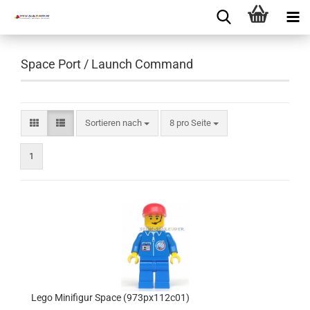
Space Port / Launch Command
Sortieren nach
8 pro Seite
1
Lego Minifigur Space (973px112c01)