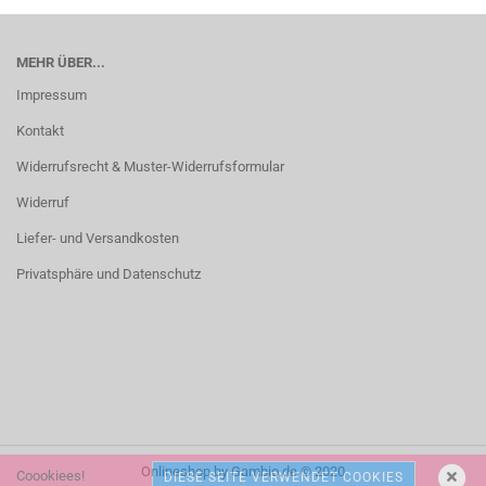
MEHR ÜBER...
Impressum
Kontakt
Widerrufsrecht & Muster-Widerrufsformular
Widerruf
Liefer- und Versandkosten
Privatsphäre und Datenschutz
Onlineshop
by Gambio.de © 2020
Coookiees!
DIESE SEITE VERWENDET COOKIES