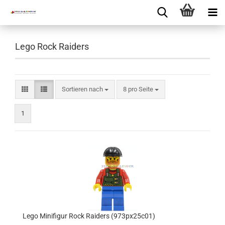
Lego Rock Raiders
Sortieren nach
8 pro Seite
1
Lego Minifigur Rock Raiders (973px25c01)