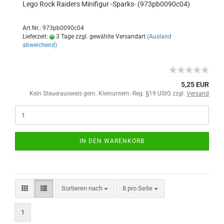
Lego Rock Raiders Minifigur -Sparks- (973pb0090c04)
Art.Nr.: 973pb0090c04
Lieferzeit:
3 Tage zzgl. gewählte Versandart
(Ausland
abweichend)
5,25 EUR
Kein Steuerausweis gem. Kleinuntern.-Reg. §19 UStG zzgl.
Versand
IN DEN WARENKORB
Sortieren nach
8 pro Seite
1