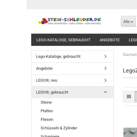
Alle
LEGO-KATALOGE, GEBRAUCHT
ANGEBOTE
LEG
BAUANLEITUNGEN
LEGO STICKERSETS
LEGO C
Startseit
Lego-Kataloge, gebraucht
Angebote
Lego
LEGO®, neu
LEGO®, gebraucht
Steine
Platten
Fliesen
Schüsseln & Zylinder
Scharniere