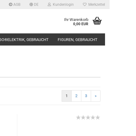
AGB
DE
Kundenlogin
Merkzettel
Ihr Warenkorb
0,00 EUR
GO®ELEKTRIK, GEBRAUCHT
FIGUREN, GEBRAUCHT
rstellen
1
2
3
»
rt vergessen?