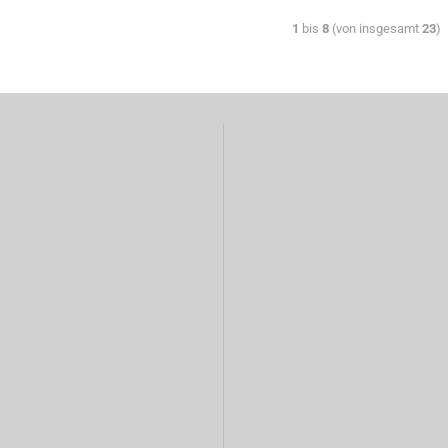
1
bis
8
(von insgesamt
23
)