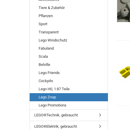
Tiere & Zubehör
Pflanzen
Sport
Transparent
Lego Windschutz
Fabuland
Scala
Belville
Lego Friends
Cockpits
Lego H0, 1:87 Teile
Lego Znap
Lego Promotions
LEGO®Technik, gebraucht
LEGO®Elektrik, gebraucht