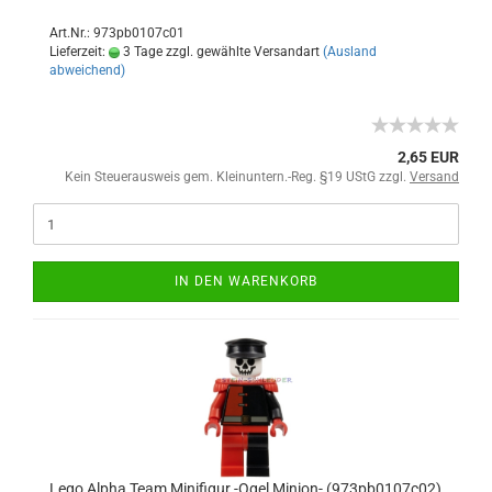
Art.Nr.: 973pb0107c01
Lieferzeit:
3 Tage zzgl. gewählte Versandart
(Ausland
abweichend)
2,65 EUR
Kein Steuerausweis gem. Kleinuntern.-Reg. §19 UStG zzgl.
Versand
IN DEN WARENKORB
Lego Alpha Team Minifigur -Ogel Minion- (973pb0107c02)