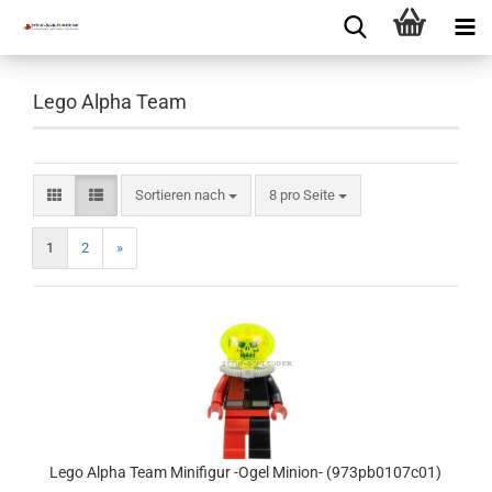
Lego Alpha Team
Sortieren nach
8 pro Seite
1
2
»
Lego Alpha Team Minifigur -Ogel Minion- (973pb0107c01)