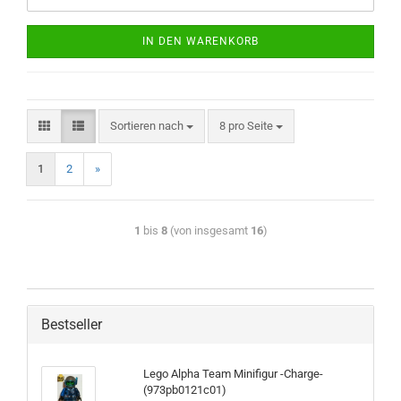
IN DEN WARENKORB
Sortieren nach
8 pro Seite
1
2
»
1
bis
8
(von insgesamt
16
)
Bestseller
Lego Alpha Team Minifigur -Charge-
(973pb0121c01)