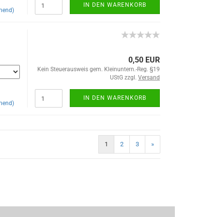
IN DEN WARENKORB
hend)
0,50 EUR
Kein Steuerausweis gem. Kleinuntern.-Reg. §19
UStG zzgl.
Versand
IN DEN WARENKORB
hend)
1
2
3
»