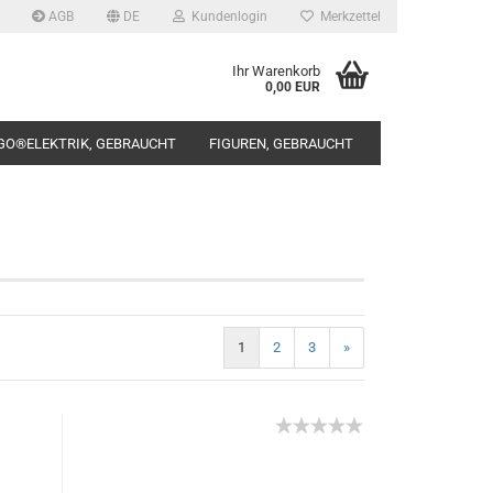
AGB
DE
Kundenlogin
Merkzettel
Ihr Warenkorb
0,00 EUR
GO®ELEKTRIK, GEBRAUCHT
FIGUREN, GEBRAUCHT
rstellen
1
2
3
»
rt vergessen?