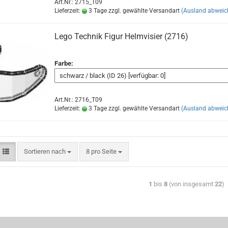
Art.Nr.: 2715_T09
Lieferzeit:
3 Tage zzgl. gewählte Versandart
(Ausland abweic
Lego Technik Figur Helmvisier (2716)
Farbe:
Art.Nr.: 2716_T09
Lieferzeit:
3 Tage zzgl. gewählte Versandart
(Ausland abweic
Sortieren nach
8 pro Seite
1
bis
8
(von insgesamt
22
)