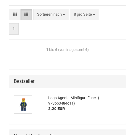
Sortieren nach
8 pro Seite
1
1
bis
6
(von insgesamt
6
)
Bestseller
Lego Agents Minifigur -Fuse- (
973pb0484c11)
2,20 EUR