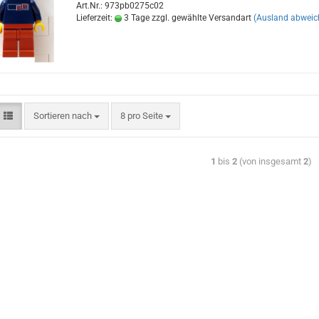
Art.Nr.: 973pb0275c02
Lieferzeit:
3 Tage zzgl. gewählte Versandart
(Ausland abweic
Sortieren nach
8 pro Seite
1
bis
2
(von insgesamt
2
)