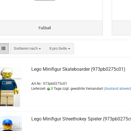
Fußball
Sortieren nach
8 pro Seite
Lego Minifigur Skateboarder (973pb0275c01)
Art.Nr.: 973pb0275c01
Lieferzeit:
3 Tage zzgl. gewählte Versandart
(Ausland abweic
Lego Minifigur Streethokey Spieler (973pb0275c