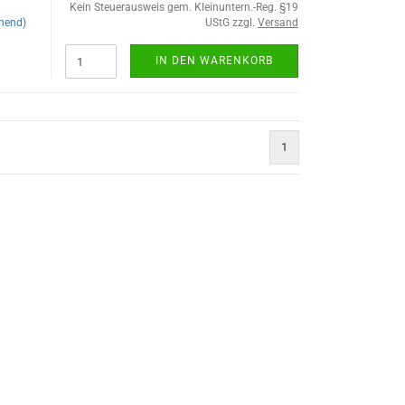
Kein Steuerausweis gem. Kleinuntern.-Reg. §19
hend)
UStG zzgl.
Versand
IN DEN WARENKORB
1