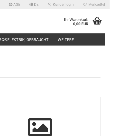
AGB
DE
Kundenlogin
Merkzettel
Ihr Warenkorb
0,00 EUR
GO®ELEKTRIK, GEBRAUCHT
WEITERE
rstellen
rt vergessen?