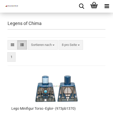
Legens of Chima
Sortieren nach
8 pro Seite
1
Lego Minifigur Torso -Eglor- (973pb1370)