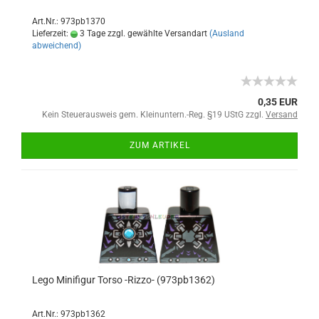
Art.Nr.: 973pb1370
Lieferzeit:
3 Tage zzgl. gewählte Versandart
(Ausland
abweichend)
0,35 EUR
Kein Steuerausweis gem. Kleinuntern.-Reg. §19 UStG zzgl.
Versand
ZUM ARTIKEL
Lego Minifigur Torso -Rizzo- (973pb1362)
Art.Nr.: 973pb1362