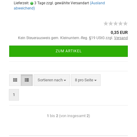
Lieferzeit:
3 Tage zzgl. gewählte Versandart
(Ausland
abweichend)
0,35 EUR
Kein Steuerausweis gem. Kleinuntern.-Reg. §19 UStG zzgl.
Versand
ZUM ARTIKEL
Sortieren nach
8 pro Seite
1
1
bis
2
(von insgesamt
2
)