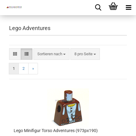
Lego Adventures
Sortieren nach
8 pro Seite
1
2
»
Lego Minifigur Torso Adventures (973px190)