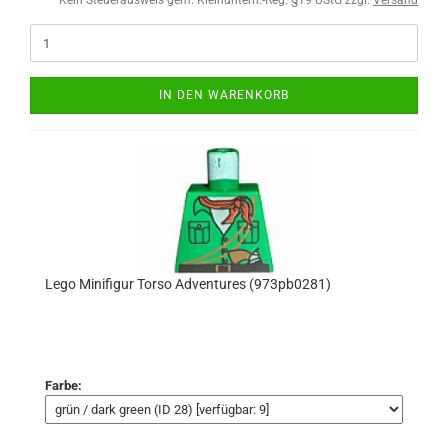
Kein Steuerausweis gem. Kleinuntern.-Reg. §19 UStG zzgl.
Versand
IN DEN WARENKORB
Lego Minifigur Torso Adventures (973pb0281)
Farbe: