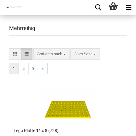
Mehrreihig
Sortieren nach
8 pro Seite
1
2
3
»
Lego Platte 11 x 8 (728)