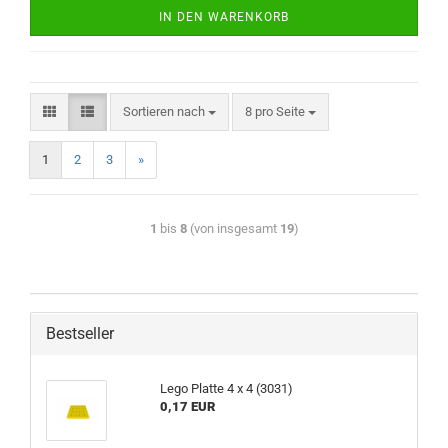
IN DEN WARENKORB
Sortieren nach
8 pro Seite
1
2
3
»
1
bis
8
(von insgesamt
19
)
Bestseller
Lego Platte 4 x 4 (3031)
0,17 EUR