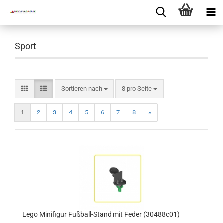
Sport
Sortieren nach
8 pro Seite
1
2
3
4
5
6
7
8
»
Lego Minifigur Fußball-Stand mit Feder (30488c01)