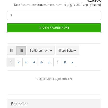
0,20 EUR
Kein Steuerausweis gem. Kleinuntern.-Reg. §19 UStG zzgl.
Versand
IN DEN WARENKORB
Sortieren nach
8 pro Seite
1
2
3
4
5
6
7
8
»
1
bis
8
(von insgesamt
57
)
Bestseller