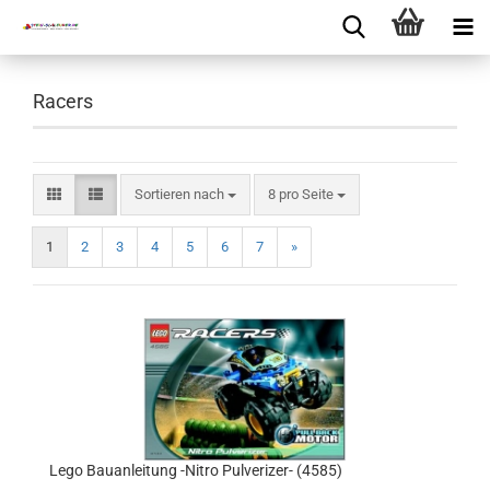
Racers
Sortieren nach
8 pro Seite
1
2
3
4
5
6
7
»
Lego Bauanleitung -Nitro Pulverizer- (4585)