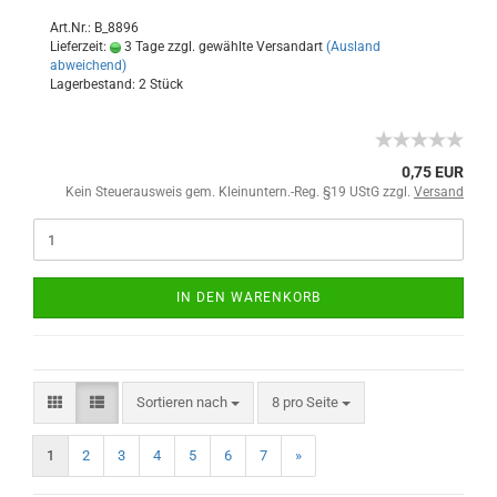
Art.Nr.: B_8896
Lieferzeit:
3 Tage zzgl. gewählte Versandart
(Ausland
abweichend)
Lagerbestand: 2 Stück
0,75 EUR
Kein Steuerausweis gem. Kleinuntern.-Reg. §19 UStG zzgl.
Versand
IN DEN WARENKORB
Sortieren nach
8 pro Seite
1
2
3
4
5
6
7
»