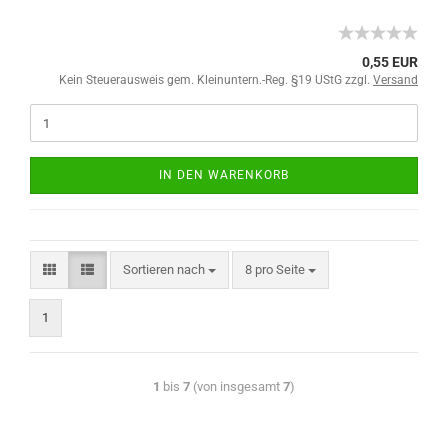
0,55 EUR
Kein Steuerausweis gem. Kleinuntern.-Reg. §19 UStG zzgl.
Versand
IN DEN WARENKORB
Sortieren nach
8 pro Seite
1
1
bis
7
(von insgesamt
7
)