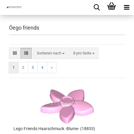
Öego friends
Sortieren nach
8 pro Seite
1
2
3
4
»
Lego Friends Haarschmuck -Blume- (18853)