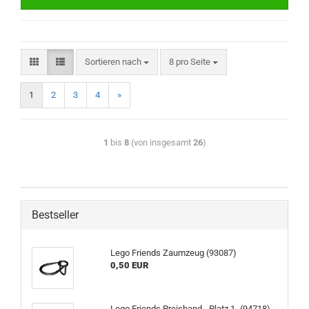
Sortieren nach
8 pro Seite
1
2
3
4
»
1
bis
8
(von insgesamt
26
)
Bestseller
Lego Friends Zaumzeug (93087)
0,50 EUR
Lego Friends Preisband - Platz 1- (94718)