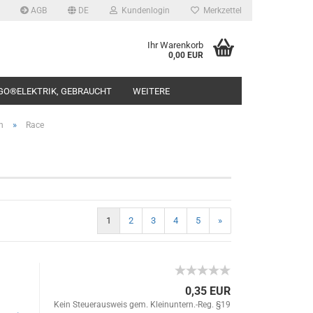
AGB
DE
Kundenlogin
Merkzettel
Ihr Warenkorb
0,00 EUR
GO®ELEKTRIK, GEBRAUCHT
WEITERE
»
n
Race
rstellen
1
2
3
4
5
»
rt vergessen?
0,35 EUR
Kein Steuerausweis gem. Kleinuntern.-Reg. §19