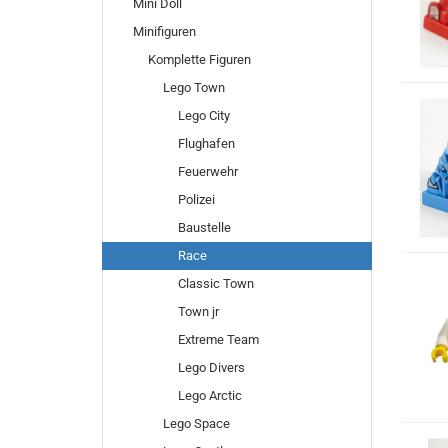
Mini Doll
Minifiguren
Komplette Figuren
Lego Town
Lego City
Flughafen
Feuerwehr
Polizei
Baustelle
Race
Classic Town
Town jr
Extreme Team
Lego Divers
Lego Arctic
Lego Space