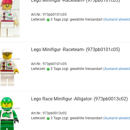
Lego Minifigur -Raceteam- (973pb0101c03)
Art.Nr.: 973pb0101c03
Lieferzeit:
3 Tage zzgl. gewählte Versandart
(Ausland abweic
Lego Minifigur -Raceteam- (973pb0101c05)
Art.Nr.: 973pb0101c05
Lieferzeit:
3 Tage zzgl. gewählte Versandart
(Ausland abweic
Lego Race Minifigur -Alligator- (973pb0013c02)
Art.Nr.: 973pb0013c02
Lieferzeit:
3 Tage zzgl. gewählte Versandart
(Ausland abweic