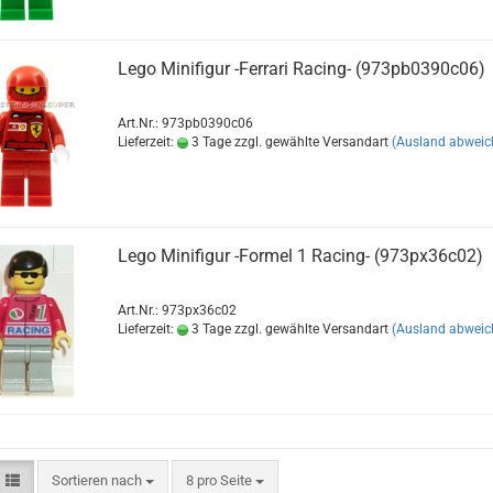
Lego Minifigur -Ferrari Racing- (973pb0390c06)
Art.Nr.: 973pb0390c06
Lieferzeit:
3 Tage zzgl. gewählte Versandart
(Ausland abweic
Lego Minifigur -Formel 1 Racing- (973px36c02)
Art.Nr.: 973px36c02
Lieferzeit:
3 Tage zzgl. gewählte Versandart
(Ausland abweic
Sortieren nach
8 pro Seite