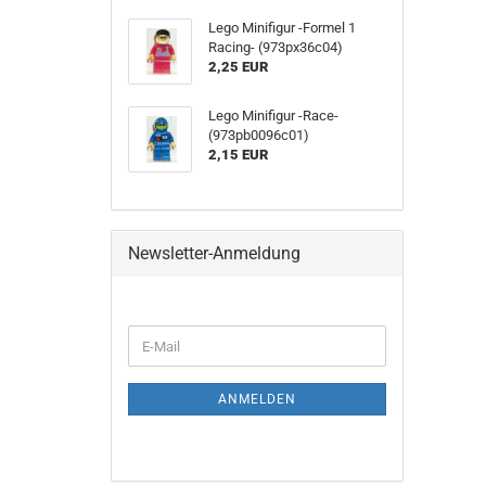
Lego Minifigur -Formel 1
Racing- (973px36c04)
2,25 EUR
Lego Minifigur -Race-
(973pb0096c01)
2,15 EUR
Newsletter-Anmeldung
ANMELDEN