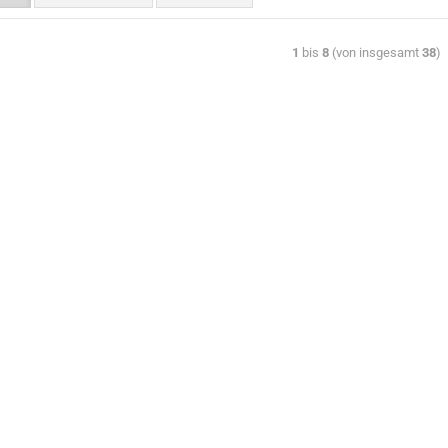
1
bis
8
(von insgesamt
38
)