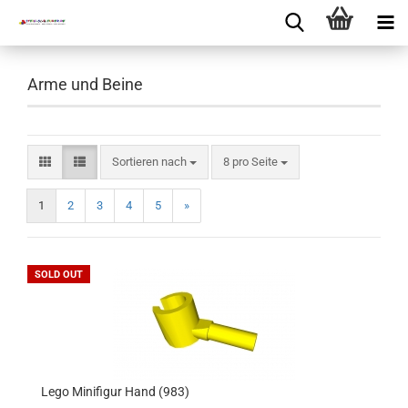
Arme und Beine
Sortieren nach
8 pro Seite
1
2
3
4
5
»
SOLD OUT
Lego Minifigur Hand (983)