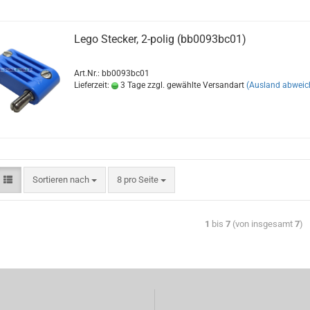
Lego Stecker, 2-polig (bb0093bc01)
Art.Nr.: bb0093bc01
Lieferzeit:
3 Tage zzgl. gewählte Versandart
(Ausland abweic
Sortieren nach
8 pro Seite
1
bis
7
(von insgesamt
7
)