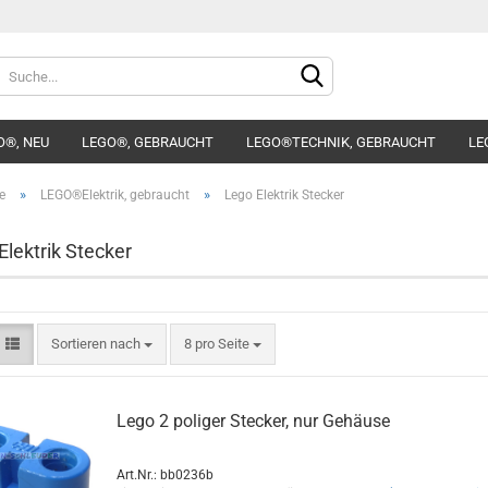
Sprache auswählen
O®, NEU
LEGO®, GEBRAUCHT
LEGO®TECHNIK, GEBRAUCHT
LE
Lieferland
»
»
e
LEGO®Elektrik, gebraucht
Lego Elektrik Stecker
Elektrik Stecker
Konto e
Sortieren nach
8 pro Seite
Passwo
Lego 2 poliger Stecker, nur Gehäuse
Art.Nr.: bb0236b