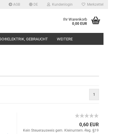
AGB
DE
Kundenlogin
Merkzettel
Ihr Warenkorb
0,00 EUR
GO®ELEKTRIK, GEBRAUCHT
WEITERE
rstellen
1
rt vergessen?
0,60 EUR
Kein Steuerausweis gem. Kleinuntern.-Reg. §19