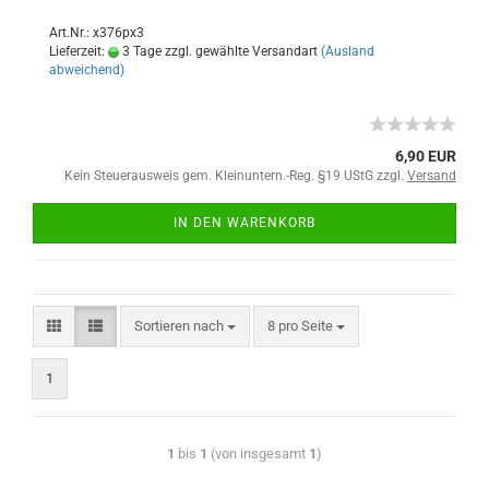
Art.Nr.: x376px3
Lieferzeit:
3 Tage zzgl. gewählte Versandart
(Ausland
abweichend)
6,90 EUR
Kein Steuerausweis gem. Kleinuntern.-Reg. §19 UStG zzgl.
Versand
IN DEN WARENKORB
Sortieren nach
8 pro Seite
1
1
bis
1
(von insgesamt
1
)