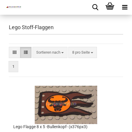
Lego Stoff-Flaggen
Sortieren nach
8 pro Seite
1
Lego Flagge 8 x 5 -Bullenkopf- (x376px3)