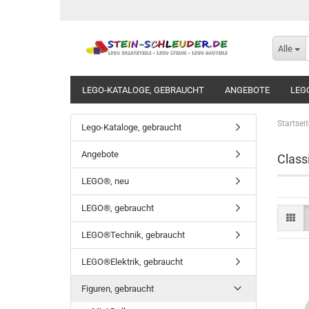
Alle
LEGO-KATALOGE, GEBRAUCHT
ANGEBOTE
LEG
BAUANLEITUNGEN
LEGO STICKERSETS
LEGO C
Startseit
Lego-Kataloge, gebraucht
Angebote
Class
LEGO®, neu
LEGO®, gebraucht
LEGO®Technik, gebraucht
LEGO®Elektrik, gebraucht
Figuren, gebraucht