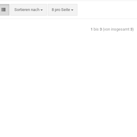
Sortieren nach
8 pro Seite
1
bis
3
(von insgesamt
3
)