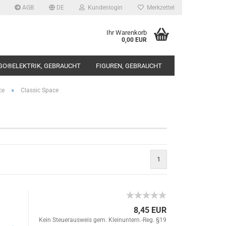
AGB
DE
Kundenlogin
Merkzettel
Ihr Warenkorb
0,00 EUR
GO®ELEKTRIK, GEBRAUCHT
FIGUREN, GEBRAUCHT
»
ce
Classic Space
rstellen
1
rt vergessen?
8,45 EUR
Kein Steuerausweis gem. Kleinuntern.-Reg. §19