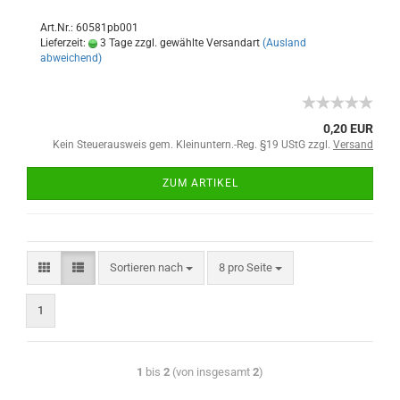
Art.Nr.: 60581pb001
Lieferzeit:
3 Tage zzgl. gewählte Versandart
(Ausland
abweichend)
0,20 EUR
Kein Steuerausweis gem. Kleinuntern.-Reg. §19 UStG zzgl.
Versand
ZUM ARTIKEL
Sortieren nach
8 pro Seite
1
1
bis
2
(von insgesamt
2
)