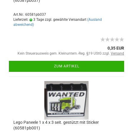
(60581pb037)
Art.Nr.: 60581pb037
Lieferzeit:
3 Tage zzgl. gewählte Versandart
(Ausland
abweichend)
0,35 EUR
Kein Steuerausweis gem. Kleinuntern.-Reg. §19 UStG zzgl.
Versand
ZUM ARTIKEL
Lego Paneele 1 x 4 x 3 seit. gestützt mit Sticker
(60581pb001)